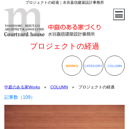
プロジェクトの経過｜水谷嘉信建築設計事務所
プロジェクトの経過
WORKS
CATEGORY
COLUMN
中庭のある家Works
»
COLUMN
» プロジェクトの経過
記事数（109）