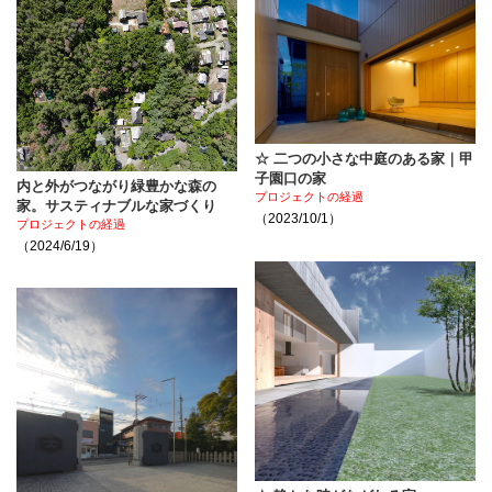
☆ 二つの小さな中庭のある家｜甲
子園口の家
内と外がつながり緑豊かな森の
プロジェクトの経過
家。サスティナブルな家づくり
（2023/10/1）
プロジェクトの経過
（2024/6/19）