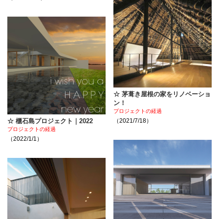
☆ 茅葺き屋根の家をリノベーショ
ン！
プロジェクトの経過
☆ 櫃石島プロジェクト｜2022
（2021/7/18）
プロジェクトの経過
（2022/1/1）