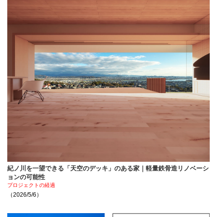
紀ノ川を一望できる「天空のデッキ」のある家｜軽量鉄骨造リノベーシ
ョンの可能性
プロジェクトの経過
（2026/5/6）