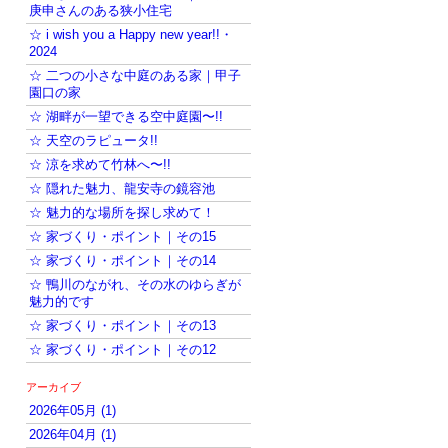
庚申さんのある狭小住宅
☆ i wish you a Happy new year!!・
2024
☆ 二つの小さな中庭のある家｜甲子
園口の家
☆ 湖畔が一望できる空中庭園〜!!
☆ 天空のラピュータ!!
☆ 涼を求めて竹林へ〜!!
☆ 隠れた魅力、龍安寺の鏡容池
☆ 魅力的な場所を探し求めて！
☆ 家づくり・ポイント｜その15
☆ 家づくり・ポイント｜その14
☆ 鴨川のながれ、その水のゆらぎが
魅力的です
☆ 家づくり・ポイント｜その13
☆ 家づくり・ポイント｜その12
アーカイブ
2026年05月 (1)
2026年04月 (1)