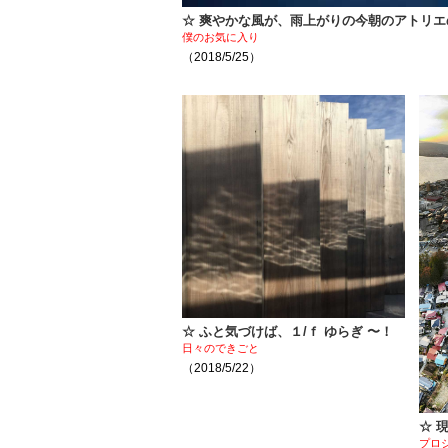
☆ 爽やかな風が、雨上がりの今朝のアトリエ
僕のお気に入り
（2018/5/25）
☆ ふと気づけば、１/ｆ ゆらぎ 〜！
日々のできごと
（2018/5/22）
☆ 
プロ