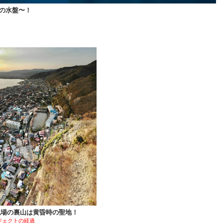
の水盤〜！
現場の裏山は黄昏時の聖地！
ジェクトの経過