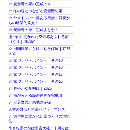
☆ 安曇野の家の完成です！
☆ 冬の森とつながる安曇野の家
☆ ヤオトンの中庭ある風景｜西安か
らの建築的発見！
☆ 安曇野の家、完成まじか！
瀬戸内に開かれた空気感あふれる家
づくり｜海の家
☆ 田園風景にとけこむそば屋｜京都
大原
☆ 家づくり・ポイント｜その19
☆ 家づくり・ポイント｜その18
☆ 家づくり・ポイント｜その17
☆ 家づくり・ポイント｜その16
☆ 爽やかな夜明け｜2025
☆ 海がみえる終の住処が完成 !!
☆ 安曇野の計画地の空撮！
天空の野点と大筆パフォーマンス！
☆ 瀬戸内に開かれた家づくりの地鎮
祭！
小さな家の前は出雲大社！｜隣りは