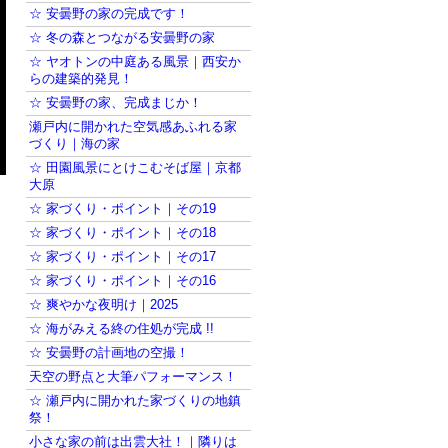
☆ 安曇野の家の完成です！
☆ 冬の森とつながる安曇野の家
☆ ヤオトンの中庭ある風景｜西安か
らの建築的発見！
☆ 安曇野の家、完成まじか！
瀬戸内に開かれた空気感あふれる家
づくり｜海の家
☆ 田園風景にとけこむそば屋｜京都
大原
☆ 家づくり・ポイント｜その19
☆ 家づくり・ポイント｜その18
☆ 家づくり・ポイント｜その17
☆ 家づくり・ポイント｜その16
☆ 爽やかな夜明け｜2025
☆ 海がみえる終の住処が完成 !!
☆ 安曇野の計画地の空撮！
天空の野点と大筆パフォーマンス！
☆ 瀬戸内に開かれた家づくりの地鎮
祭！
小さな家の前は出雲大社！｜隣りは