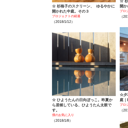
☆ 
☆ 杉格子のスクリーン、 ゆるやかに
開か
開かれた中庭。その３
プロ
プロジェクトの経過
（201
（2018/1/12）
☆夕
☆ ひようたんの日向ぼっこ。昨夏か
庭｜
ら居候している、ひようたん太鼓で
プロ
す。
（201
僕のお気に入り
（2018/1/8）