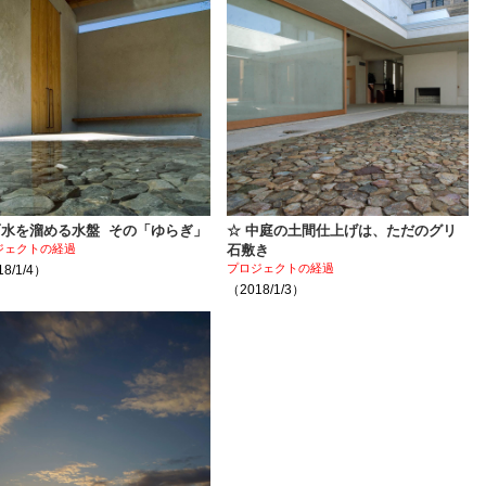
雨水を溜める水盤 その「ゆらぎ」
☆ 中庭の土間仕上げは、ただのグリ
ジェクトの経過
石敷き
プロジェクトの経過
8/1/4）
（2018/1/3）