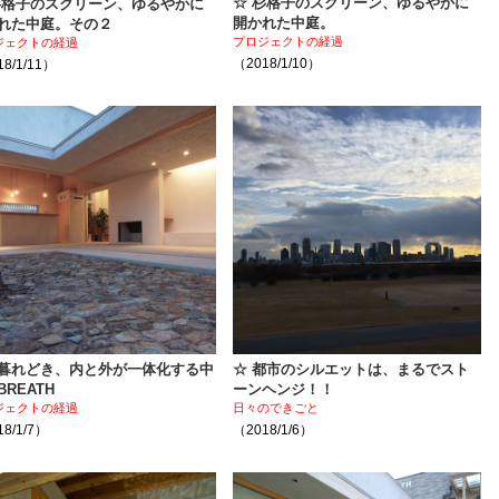
☆ 杉格子のスクリーン、ゆるやかに
杉格子のスクリーン、ゆるやかに
開かれた中庭。
れた中庭。その２
プロジェクトの経過
ジェクトの経過
（2018/1/10）
8/1/11）
暮れどき、内と外が一体化する中
☆ 都市のシルエットは、まるでスト
BREATH
ーンヘンジ！！
ジェクトの経過
日々のできごと
8/1/7）
（2018/1/6）