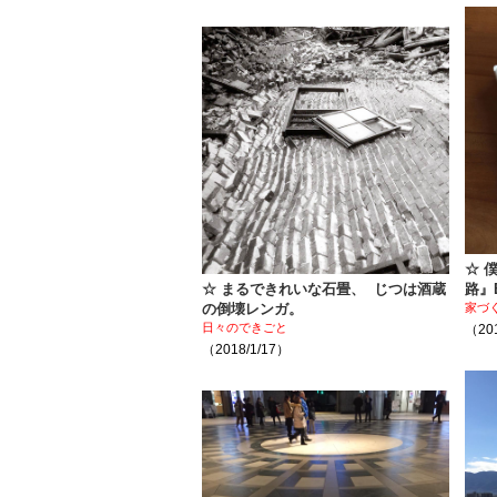
☆ 
☆ まるできれいな石畳、 じつは酒蔵
路』
の倒壊レンガ。
家づ
日々のできごと
（201
（2018/1/17）