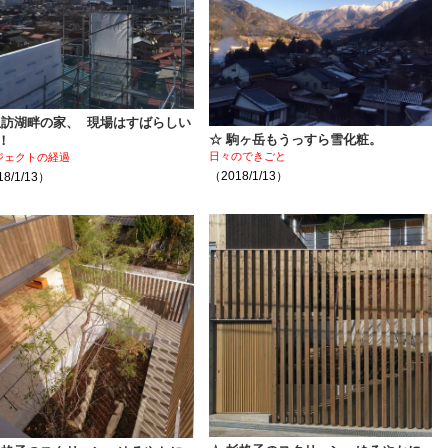
諏訪湖畔の家、 現場はすばらしい
☆ 駒ヶ岳もうっすら雪化粧。
！
日々のできごと
ジェクトの経過
（2018/1/13）
8/1/13）