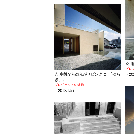
☆ 
プロ
☆ 水盤からの光がリビングに 「ゆら
（201
ぎ」。
プロジェクトの経過
（2018/1/5）