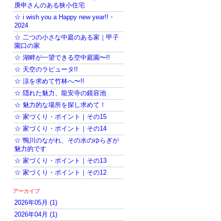
庚申さんのある狭小住宅
☆ i wish you a Happy new year!!・
2024
☆ 二つの小さな中庭のある家｜甲子
園口の家
☆ 湖畔が一望できる空中庭園〜!!
☆ 天空のラピュータ!!
☆ 涼を求めて竹林へ〜!!
☆ 隠れた魅力、龍安寺の鏡容池
☆ 魅力的な場所を探し求めて！
☆ 家づくり・ポイント｜その15
☆ 家づくり・ポイント｜その14
☆ 鴨川のながれ、その水のゆらぎが
魅力的です
☆ 家づくり・ポイント｜その13
☆ 家づくり・ポイント｜その12
アーカイブ
2026年05月 (1)
2026年04月 (1)