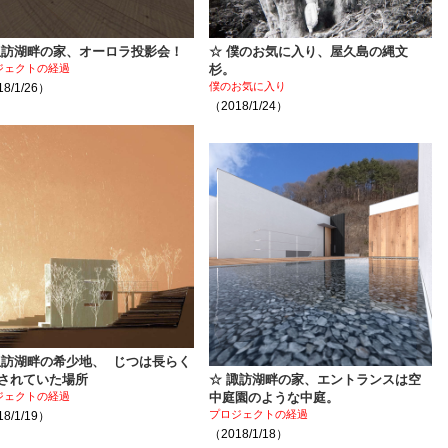
諏訪湖畔の家、オーロラ投影会！
☆ 僕のお気に入り、屋久島の縄文
ジェクトの経過
杉。
僕のお気に入り
8/1/26）
（2018/1/24）
諏訪湖畔の希少地、 じつは長らく
されていた場所
☆ 諏訪湖畔の家、エントランスは空
ジェクトの経過
中庭園のような中庭。
プロジェクトの経過
8/1/19）
（2018/1/18）