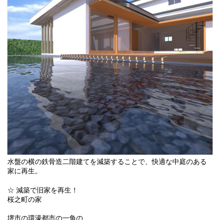
水盤の横の鉄骨造二階建てを減築することで、快適な中庭のある
家に再生。
☆ 減築で旧家を再生！
桜之町の家
堺市の環濠都市の一角の、