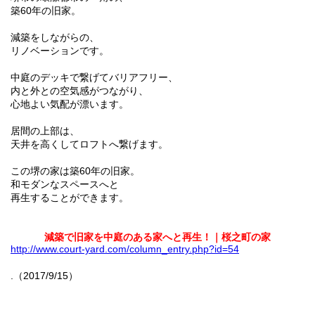
築60年の旧家。
減築をしながらの、
リノベーションです。
中庭のデッキで繋げてバリアフリー、
内と外との空気感がつながり、
心地よい気配が漂います。
居間の上部は、
天井を高くしてロフトへ繋げます。
この堺の家は築60年の旧家。
和モダンなスペースへと
再生することができます。
減築で旧家を中庭のある家へと再生！｜桜之町の家
http://www.court-yard.com/column_entry.php?id=54
.（2017/9/15）